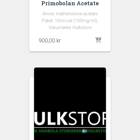
Primobolan Acetate
Ämne: methenolone-acetate
Paket: 10ml vial (100mg/ml),
Varumärke: Hulkstore
900,00
kr