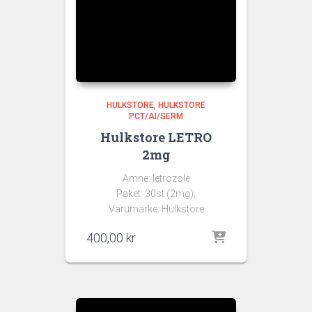
HULKSTORE
HULKSTORE
PCT/AI/SERM
Hulkstore LETRO
2mg
Ämne: letrozole
Paket: 30st (2mg),
Varumärke: Hulkstore
400,00
kr