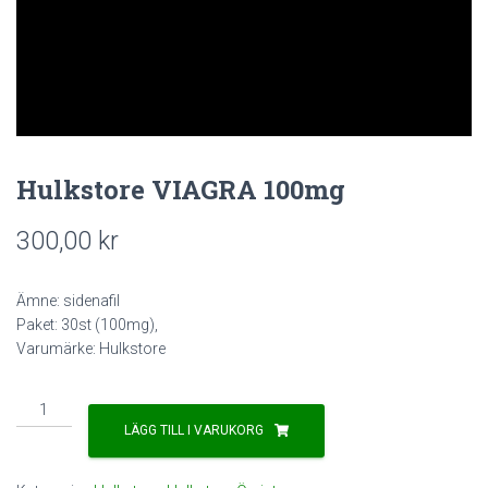
Hulkstore VIAGRA 100mg
300,00
kr
Ämne: sidenafil
Paket: 30st (100mg),
Varumärke: Hulkstore
Hulkstore
VIAGRA
LÄGG TILL I VARUKORG
100mg
mängd