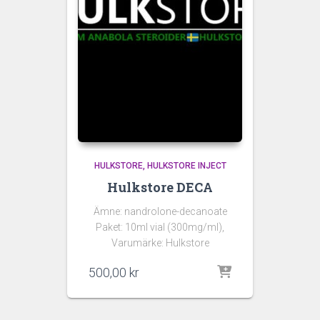
HULKSTORE
HULKSTORE INJECT
Hulkstore DECA
Ämne: nandrolone-decanoate
Paket: 10ml vial (300mg/ml),
Varumärke: Hulkstore
500,00
kr