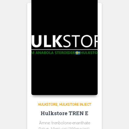
HULKSTORE
HULKSTORE INJECT
Hulkstore TREN E
Ämne: trenbolone-enanthate