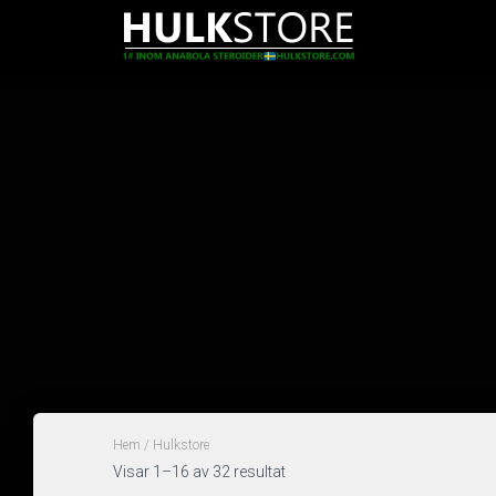
Hem
/ Hulkstore
Visar 1–16 av 32 resultat