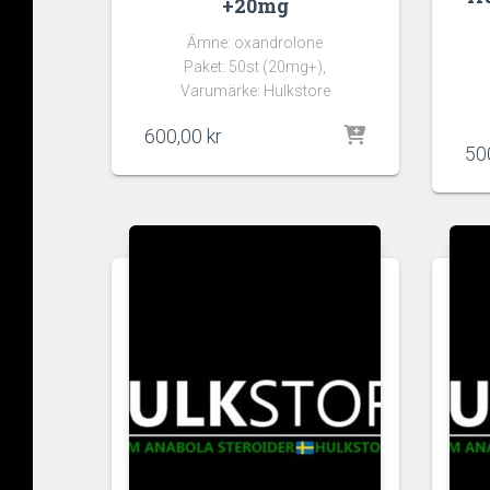
+20mg
Ämne: oxandrolone
Paket: 50st (20mg+),
Varumärke: Hulkstore
600,00
kr
50