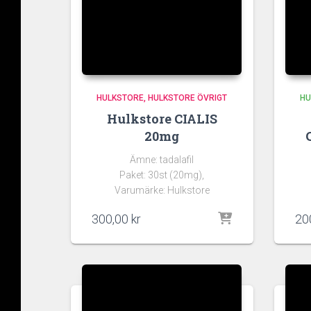
HULKSTORE
HULKSTORE ÖVRIGT
HU
Hulkstore CIALIS
20mg
Ämne: tadalafil
Paket: 30st (20mg),
Varumärke: Hulkstore
300,00
kr
20