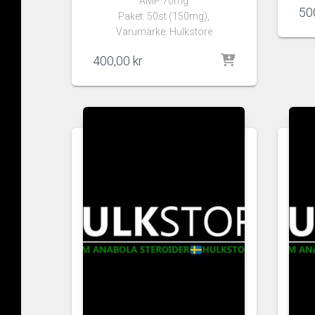
AMP 70mg
50
Paket: 50st (150mg),
Varumärke: Hulkstore
400,00
kr