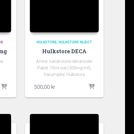
BS
HULKSTORE
HULKSTORE INJECT
0mg
Hulkstore DECA
ne
Ämne: nandrolone-decanoate
Paket: 10ml vial (300mg/ml),
Varumärke: Hulkstore
500,00
kr