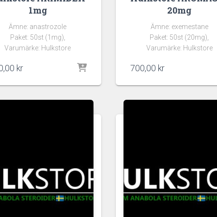
1mg
20mg
Ämne: anastrozole
Ämne: exemestane
Paket: 50st (1mg),
Paket: 50st (20mg),
Varumärke: Hulkstore
Varumärke: Hulkstore
0,00
kr
700,00
kr