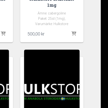
1mg
Ämne: cabergoline
Paket: 25st (1mg),
Varumärke: Hulkstore
500,00
kr