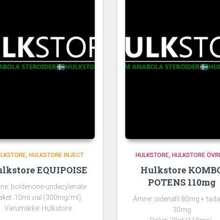
ULKSTORE
HULKSTORE INJECT
HULKSTORE
HULKSTORE ÖVR
lkstore EQUIPOISE
Hulkstore KOMB
POTENS 110mg
ne: boldenone-undecylenate
aket: 10ml vial (300mg/ml),
Ämne: sidenafil 80mg + tadal
Varumärke: Hulkstore
30mg