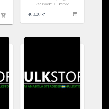
Varumärke: Hulkstore
400,00
kr