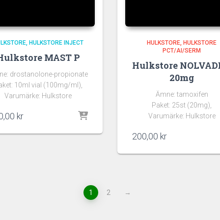
ULKSTORE
HULKSTORE INJECT
HULKSTORE
HULKSTORE
PCT/AI/SERM
Hulkstore MAST P
Hulkstore NOLVA
e: drostanolone-propionate
20mg
aket: 10ml vial (100mg/ml),
Ämne: tamoxifen
Varumärke: Hulkstore
Paket: 25st (20mg),
0,00
kr
Varumärke: Hulkstore
200,00
kr
1
2
→