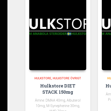
HULKSTORE
HULKSTORE ÖVRIGT
H
Hulkstore DIET
Hu
STACK 150mg
Äm
P
Ämne: DMAA 40mg, Albuterol
10mg, M-Synepherine 30mg,