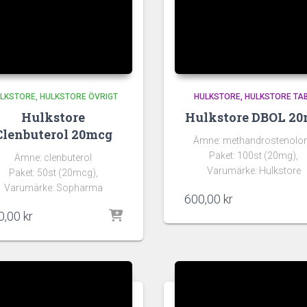
LKSTORE
HULKSTORE ÖVRIGT
HULKSTORE
HULKSTORE TA
Hulkstore
Hulkstore DBOL 2
Clenbuterol 20mcg
Ämne: methandrostenolo
Paket: 100st (20mg),
Ämne: clenbuterol
Varumärke: Hulkstore
Paket: 50st (20mcg),
Varumärke: Sopharma
600,00
kr
0,00
kr