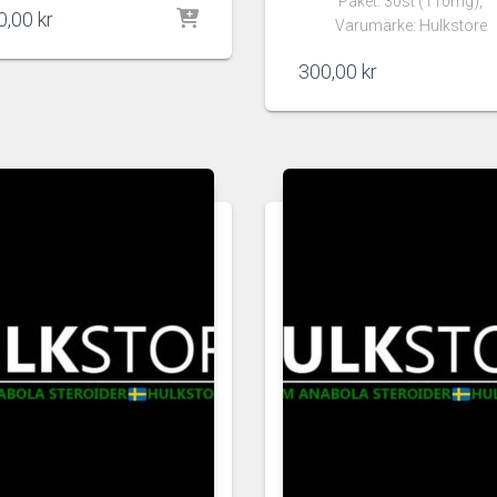
Paket: 30st (110mg),
0,00
kr
Varumärke: Hulkstore
300,00
kr