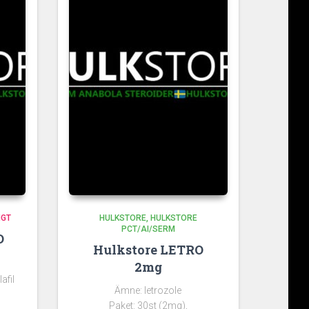
IGT
HULKSTORE
HULKSTORE
PCT/AI/SERM
O
Hulkstore LETRO
2mg
afil
Ämne: letrozole
Paket: 30st (2mg),