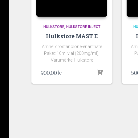
HULKSTORE
HULKSTORE INJECT
H
Hulkstore MAST E
Ämne: drostanolone-enanthate
Ämn
Paket: 10ml vial (200mg/ml),
P
Varumärke: Hulkstore
900,00
kr
50