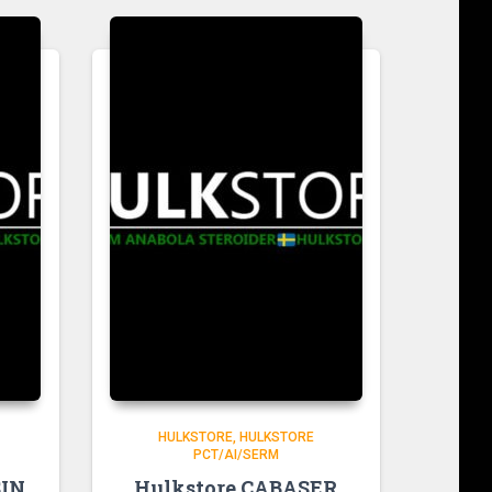
HULKSTORE
HULKSTORE
PCT/AI/SERM
SIN
Hulkstore CABASER