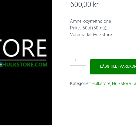
600,00
kr
Ämne: oxymetholone
Paket: 50st (50mg),
Varumärke: Hulkstore
Hulkstore
OXAR
LÄGG TILL I VARUKO
50mg
mängd
Kategorier:
Hulkstore
,
Hulkstore T