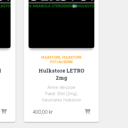
HULKSTORE
HULKSTORE
PCT/AI/SERM
I
Hulkstore LETRO
2mg
Ämne: letrozole
Paket: 30st (2mg),
Varumärke: Hulkstore
400,00
kr