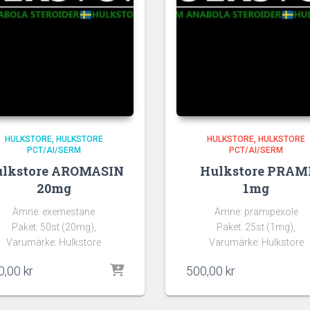
HULKSTORE
HULKSTORE
HULKSTORE
HULKSTORE
PCT/AI/SERM
PCT/AI/SERM
lkstore AROMASIN
Hulkstore PRAM
20mg
1mg
Ämne: exemestane
Ämne: pramipexole
Paket: 50st (20mg),
Paket: 25st (1mg),
Varumärke: Hulkstore
Varumärke: Hulkstore
0,00
kr
500,00
kr