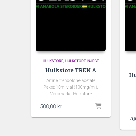
HULKSTORE
HULKSTORE INJECT
Hulkstore TREN A
Hu
Ämne: trenbolone-acetate
Paket: 10ml vial (100mg/ml),
Varumärke: Hulkstore
500,00
kr
70