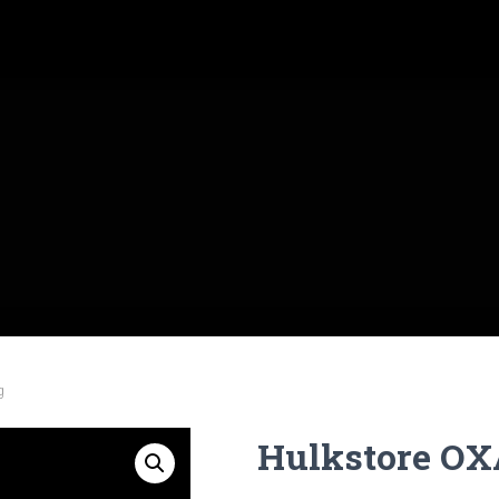
g
Hulkstore O