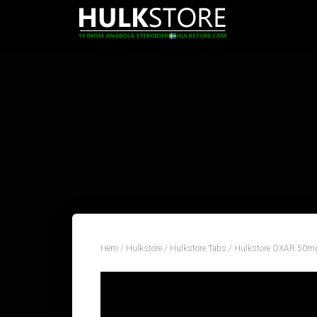
Hem
/
Hulkstore
/
Hulkstore Tabs
/ Hulkstore OXAR 50m