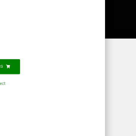
RG
ect