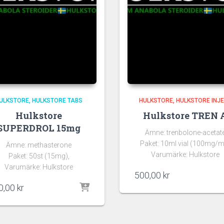
ULKSTORE
HULKSTORE TABS
HULKSTORE
HULKSTORE INJ
Hulkstore
Hulkstore TREN 
SUPERDROL 15mg
Ämne: trenbolone-acetat
Paket: 10ml vial (100mg/ml
Ämne: methasterone
Varumärke: Hulkstore
Paket: 50st (15mg),
Varumärke: Hulkstore
500,00
kr
0,00
kr