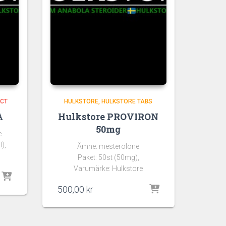
ECT
HULKSTORE
HULKSTORE TABS
A
Hulkstore PROVIRON
50mg
e
),
Ämne: mesterolone
Paket: 50st (50mg),
Varumärke: Hulkstore
500,00
kr