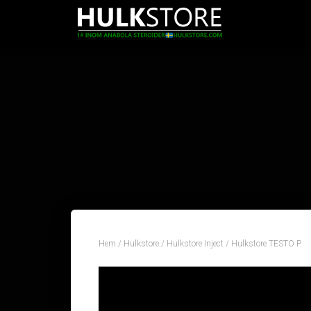
Hem
/
Hulkstore
/
Hulkstore Inject
/ Hulkstore TESTO P