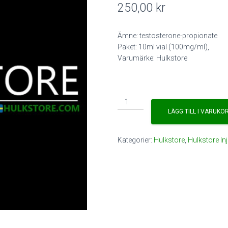
250,00
kr
Ämne: testosterone-propionate
Paket: 10ml vial (100mg/ml),
Varumärke: Hulkstore
Hulkstore
TESTO
LÄGG TILL I VARUKO
P
mängd
Kategorier:
Hulkstore
,
Hulkstore Inj