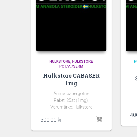
HULKSTORE
HULKSTORE
H
PCT/AI/SERM
Hulkstore CABASER
1mg
Ämne: cabergoline
Paket: 25st (1mg),
Varumärke: Hulkstore
40
500,00
kr